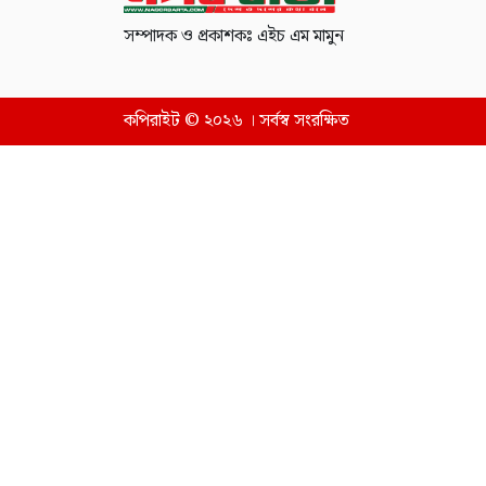
সম্পাদক ও প্রকাশকঃ এইচ এম মামুন
কপিরাইট © ২০২৬ । সর্বস্ব সংরক্ষিত