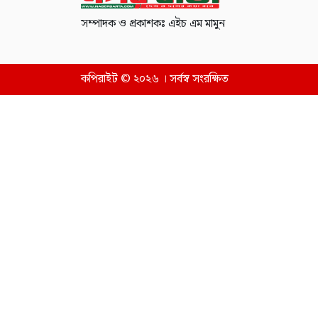
সম্পাদক ও প্রকাশকঃ এইচ এম মামুন
কপিরাইট © ২০২৬ । সর্বস্ব সংরক্ষিত