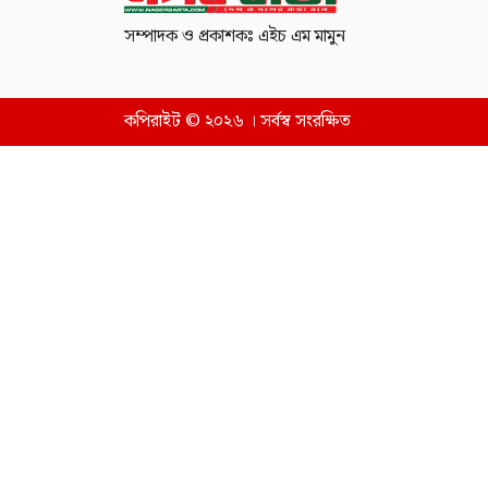
সম্পাদক ও প্রকাশকঃ এইচ এম মামুন
কপিরাইট © ২০২৬ । সর্বস্ব সংরক্ষিত