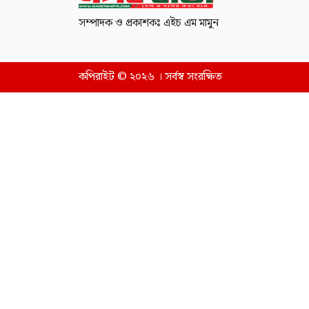
সম্পাদক ও প্রকাশকঃ এইচ এম মামুন
কপিরাইট © ২০২৬ । সর্বস্ব সংরক্ষিত