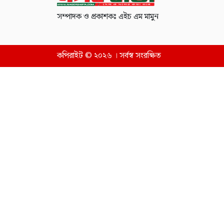
সম্পাদক ও প্রকাশকঃ এইচ এম মামুন
কপিরাইট © ২০২৬ । সর্বস্ব সংরক্ষিত