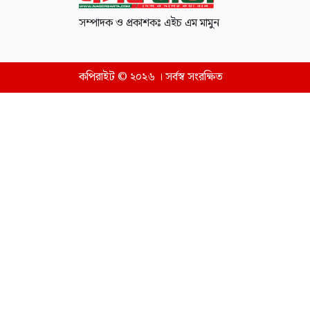
সম্পাদক ও প্রকাশকঃ এইচ এম মামুন
কপিরাইট © ২০২৬ । সর্বস্ব সংরক্ষিত