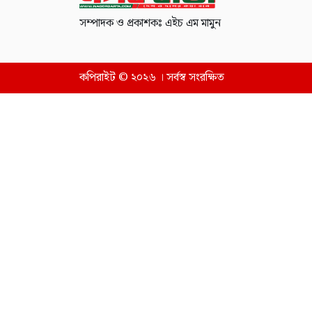
সম্পাদক ও প্রকাশকঃ এইচ এম মামুন
কপিরাইট © ২০২৬ । সর্বস্ব সংরক্ষিত